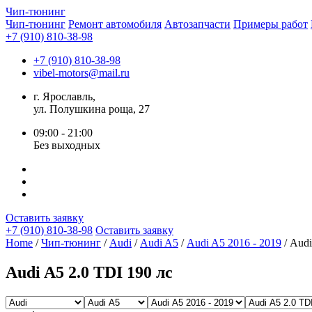
Чип-
тюнинг
Чип-тюнинг
Ремонт автомобиля
Автозапчасти
Примеры работ
+7 (910) 810-38-98
+7 (910) 810-38-98
vibel-motors@mail.ru
г. Ярославль,
ул. Полушкина роща, 27
09:00 - 21:00
Без выходных
Оставить заявку
+7 (910) 810-38-98
Оставить заявку
Home
/
Чип-тюнинг
/
Audi
/
Audi A5
/
Audi A5 2016 - 2019
/ Audi
Audi A5 2.0 TDI 190 лс