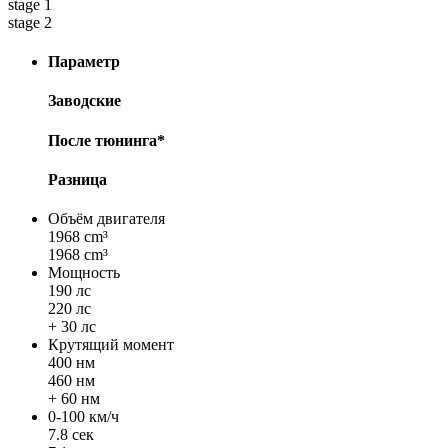
stage 1
stage 2
Параметр
Заводские
После тюнинга*
Разница
Объём двигателя
1968 cm³
1968 cm³
Мощность
190 лс
220 лс
+ 30 лс
Крутящий момент
400 нм
460 нм
+ 60 нм
0-100 км/ч
7.8 сек