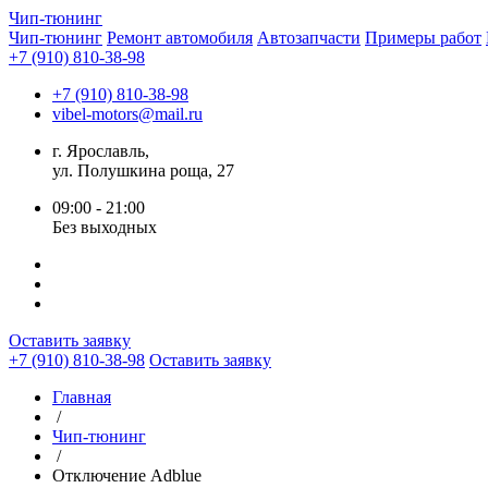
Чип-
тюнинг
Чип-тюнинг
Ремонт автомобиля
Автозапчасти
Примеры работ
+7 (910) 810-38-98
+7 (910) 810-38-98
vibel-motors@mail.ru
г. Ярославль,
ул. Полушкина роща, 27
09:00 - 21:00
Без выходных
Оставить заявку
+7 (910) 810-38-98
Оставить заявку
Главная
/
Чип-тюнинг
/
Отключение Adblue