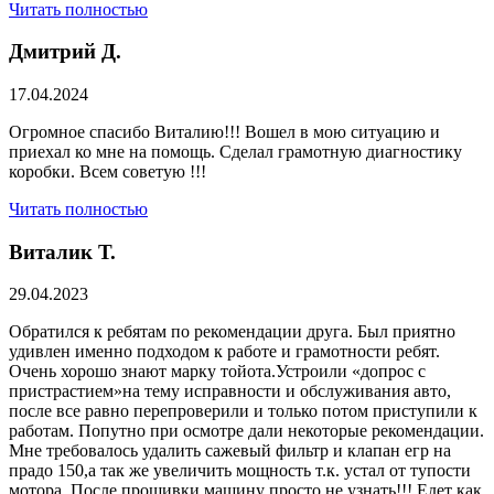
Читать полностью
Дмитрий Д.
17.04.2024
Огромное спасибо Виталию!!! Вошел в мою ситуацию и
приехал ко мне на помощь. Сделал грамотную диагностику
коробки. Всем советую !!!
Читать полностью
Виталик Т.
29.04.2023
Обратился к ребятам по рекомендации друга. Был приятно
удивлен именно подходом к работе и грамотности ребят.
Очень хорошо знают марку тойота.Устроили «допрос с
пристрастием»на тему исправности и обслуживания авто,
после все равно перепроверили и только потом приступили к
работам. Попутно при осмотре дали некоторые рекомендации.
Мне требовалось удалить сажевый фильтр и клапан егр на
прадо 150,а так же увеличить мощность т.к. устал от тупости
мотора. После прошивки машину просто не узнать!!! Едет как