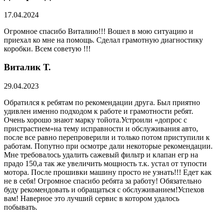
17.04.2024
Огромное спасибо Виталию!!! Вошел в мою ситуацию и
приехал ко мне на помощь. Сделал грамотную диагностику
коробки. Всем советую !!!
Виталик Т.
29.04.2023
Обратился к ребятам по рекомендации друга. Был приятно
удивлен именно подходом к работе и грамотности ребят.
Очень хорошо знают марку тойота.Устроили «допрос с
пристрастием»на тему исправности и обслуживания авто,
после все равно перепроверили и только потом приступили к
работам. Попутно при осмотре дали некоторые рекомендации.
Мне требовалось удалить сажевый фильтр и клапан егр на
прадо 150,а так же увеличить мощность т.к. устал от тупости
мотора. После прошивки машину просто не узнать!!! Едет как
не в себя! Огромное спасибо ребята за работу! Обязательно
буду рекомендовать и обращаться с обслуживанием!Успехов
вам! Наверное это лучший сервис в котором удалось
побывать.