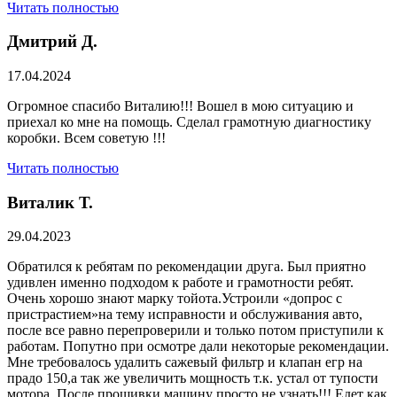
Читать полностью
Дмитрий Д.
17.04.2024
Огромное спасибо Виталию!!! Вошел в мою ситуацию и
приехал ко мне на помощь. Сделал грамотную диагностику
коробки. Всем советую !!!
Читать полностью
Виталик Т.
29.04.2023
Обратился к ребятам по рекомендации друга. Был приятно
удивлен именно подходом к работе и грамотности ребят.
Очень хорошо знают марку тойота.Устроили «допрос с
пристрастием»на тему исправности и обслуживания авто,
после все равно перепроверили и только потом приступили к
работам. Попутно при осмотре дали некоторые рекомендации.
Мне требовалось удалить сажевый фильтр и клапан егр на
прадо 150,а так же увеличить мощность т.к. устал от тупости
мотора. После прошивки машину просто не узнать!!! Едет как