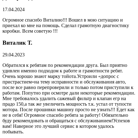
17.04.2024
Огромное спасибо Виталию!!! Вошел в мою ситуацию и
приехал ко мне на помощь. Сделал грамотную диагностику
коробки. Всем советую !!!
Виталик Т.
29.04.2023
Обратился к ребятам по рекомендации друга. Был приятно
удивлен именно подходом к работе и грамотности ребят.
Очень хорошо знают марку тойота.Устроили «допрос с
пристрастием»на тему исправности и обслуживания авто,
после все равно перепроверили и только потом приступили к
работам. Попутно при осмотре дали некоторые рекомендации.
Мне требовалось удалить сажевый фильтр и клапан егр на
прадо 150,а так же увеличить мощность т.к. устал от тупости
мотора. После прошивки машину просто не узнать!!! Едет как
не в себя! Огромное спасибо ребята за работу! Обязательно
буду рекомендовать и обращаться с обслуживанием!Успехов
вам! Наверное это лучший сервис в котором удалось
побывать.