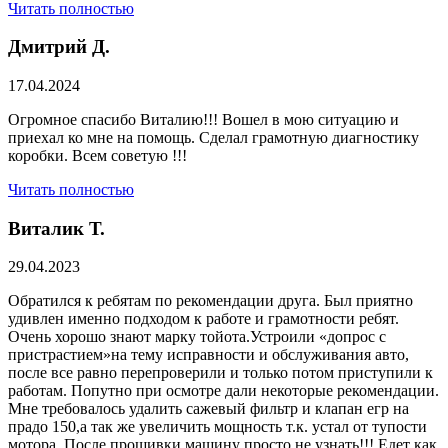
Читать полностью
Дмитрий Д.
17.04.2024
Огромное спасибо Виталию!!! Вошел в мою ситуацию и
приехал ко мне на помощь. Сделал грамотную диагностику
коробки. Всем советую !!!
Читать полностью
Виталик Т.
29.04.2023
Обратился к ребятам по рекомендации друга. Был приятно
удивлен именно подходом к работе и грамотности ребят.
Очень хорошо знают марку тойота.Устроили «допрос с
пристрастием»на тему исправности и обслуживания авто,
после все равно перепроверили и только потом приступили к
работам. Попутно при осмотре дали некоторые рекомендации.
Мне требовалось удалить сажевый фильтр и клапан егр на
прадо 150,а так же увеличить мощность т.к. устал от тупости
мотора. После прошивки машину просто не узнать!!! Едет как