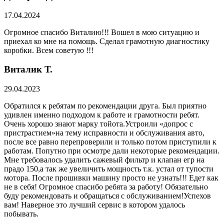
17.04.2024
Огромное спасибо Виталию!!! Вошел в мою ситуацию и
приехал ко мне на помощь. Сделал грамотную диагностику
коробки. Всем советую !!!
Виталик Т.
29.04.2023
Обратился к ребятам по рекомендации друга. Был приятно
удивлен именно подходом к работе и грамотности ребят.
Очень хорошо знают марку тойота.Устроили «допрос с
пристрастием»на тему исправности и обслуживания авто,
после все равно перепроверили и только потом приступили к
работам. Попутно при осмотре дали некоторые рекомендации.
Мне требовалось удалить сажевый фильтр и клапан егр на
прадо 150,а так же увеличить мощность т.к. устал от тупости
мотора. После прошивки машину просто не узнать!!! Едет как
не в себя! Огромное спасибо ребята за работу! Обязательно
буду рекомендовать и обращаться с обслуживанием!Успехов
вам! Наверное это лучший сервис в котором удалось
побывать.