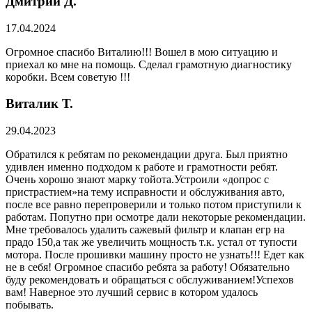
Дмитрий Д.
17.04.2024
Огромное спасибо Виталию!!! Вошел в мою ситуацию и
приехал ко мне на помощь. Сделал грамотную диагностику
коробки. Всем советую !!!
Виталик Т.
29.04.2023
Обратился к ребятам по рекомендации друга. Был приятно
удивлен именно подходом к работе и грамотности ребят.
Очень хорошо знают марку тойота.Устроили «допрос с
пристрастием»на тему исправности и обслуживания авто,
после все равно перепроверили и только потом приступили к
работам. Попутно при осмотре дали некоторые рекомендации.
Мне требовалось удалить сажевый фильтр и клапан егр на
прадо 150,а так же увеличить мощность т.к. устал от тупости
мотора. После прошивки машину просто не узнать!!! Едет как
не в себя! Огромное спасибо ребята за работу! Обязательно
буду рекомендовать и обращаться с обслуживанием!Успехов
вам! Наверное это лучший сервис в котором удалось
побывать.