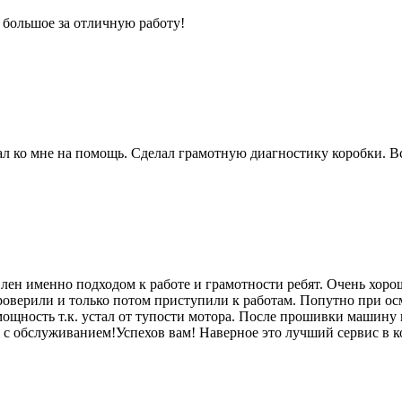
 большое за отличную работу!
 ко мне на помощь. Сделал грамотную диагностику коробки. Вс
лен именно подходом к работе и грамотности ребят. Очень хоро
роверили и только потом приступили к работам. Попутно при ос
мощность т.к. устал от тупости мотора. После прошивки машину п
я с обслуживанием!Успехов вам! Наверное это лучший сервис в к