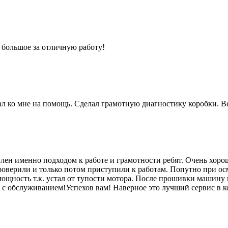
 большое за отличную работу!
 ко мне на помощь. Сделал грамотную диагностику коробки. Вс
лен именно подходом к работе и грамотности ребят. Очень хоро
роверили и только потом приступили к работам. Попутно при ос
мощность т.к. устал от тупости мотора. После прошивки машину п
я с обслуживанием!Успехов вам! Наверное это лучший сервис в к