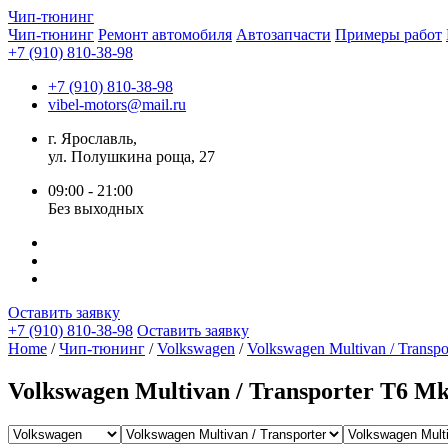
Чип-
тюнинг
Чип-тюнинг
Ремонт автомобиля
Автозапчасти
Примеры работ
+7 (910) 810-38-98
+7 (910) 810-38-98
vibel-motors@mail.ru
г. Ярославль,
ул. Полушкина роща, 27
09:00 - 21:00
Без выходных
Оставить заявку
+7 (910) 810-38-98
Оставить заявку
Home
/
Чип-тюнинг
/
Volkswagen
/
Volkswagen Multivan / Transpo
Volkswagen Multivan / Transporter T6 Mk2 