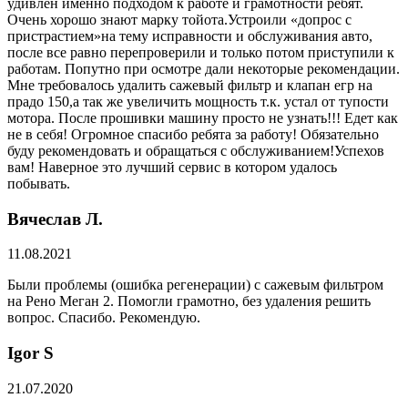
удивлен именно подходом к работе и грамотности ребят.
Очень хорошо знают марку тойота.Устроили «допрос с
пристрастием»на тему исправности и обслуживания авто,
после все равно перепроверили и только потом приступили к
работам. Попутно при осмотре дали некоторые рекомендации.
Мне требовалось удалить сажевый фильтр и клапан егр на
прадо 150,а так же увеличить мощность т.к. устал от тупости
мотора. После прошивки машину просто не узнать!!! Едет как
не в себя! Огромное спасибо ребята за работу! Обязательно
буду рекомендовать и обращаться с обслуживанием!Успехов
вам! Наверное это лучший сервис в котором удалось
побывать.
Вячеслав Л.
11.08.2021
Были проблемы (ошибка регенерации) с сажевым фильтром
на Рено Меган 2. Помогли грамотно, без удаления решить
вопрос. Спасибо. Рекомендую.
​Igor S
21.07.2020