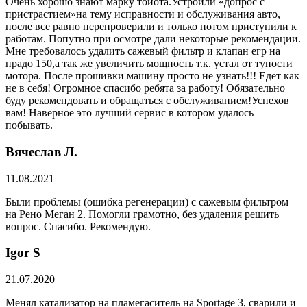
Очень хорошо знают марку тойота.Устроили «допрос с
пристрастием»на тему исправности и обслуживания авто,
после все равно перепроверили и только потом приступили к
работам. Попутно при осмотре дали некоторые рекомендации.
Мне требовалось удалить сажевый фильтр и клапан егр на
прадо 150,а так же увеличить мощность т.к. устал от тупости
мотора. После прошивки машину просто не узнать!!! Едет как
не в себя! Огромное спасибо ребята за работу! Обязательно
буду рекомендовать и обращаться с обслуживанием!Успехов
вам! Наверное это лучший сервис в котором удалось
побывать.
Вячеслав Л.
11.08.2021
Были проблемы (ошибка регенерации) с сажевым фильтром
на Рено Меган 2. Помогли грамотно, без удаления решить
вопрос. Спасибо. Рекомендую.
​Igor S
21.07.2020
Менял катализатор на пламегаситель на Sportage 3, сварили и