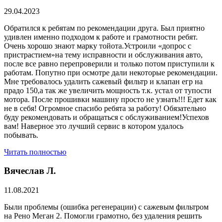
29.04.2023
Обратился к ребятам по рекомендации друга. Был приятно
удивлен именно подходом к работе и грамотности ребят.
Очень хорошо знают марку тойота.Устроили «допрос с
пристрастием»на тему исправности и обслуживания авто,
после все равно перепроверили и только потом приступили к
работам. Попутно при осмотре дали некоторые рекомендации.
Мне требовалось удалить сажевый фильтр и клапан егр на
прадо 150,а так же увеличить мощность т.к. устал от тупости
мотора. После прошивки машину просто не узнать!!! Едет как
не в себя! Огромное спасибо ребята за работу! Обязательно
буду рекомендовать и обращаться с обслуживанием!Успехов
вам! Наверное это лучший сервис в котором удалось
побывать.
Читать полностью
Вячеслав Л.
11.08.2021
Были проблемы (ошибка регенерации) с сажевым фильтром
на Рено Меган 2. Помогли грамотно, без удаления решить