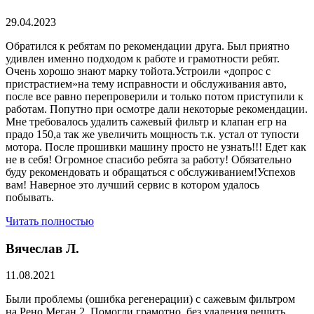
29.04.2023
Обратился к ребятам по рекомендации друга. Был приятно
удивлен именно подходом к работе и грамотности ребят.
Очень хорошо знают марку тойота.Устроили «допрос с
пристрастием»на тему исправности и обслуживания авто,
после все равно перепроверили и только потом приступили к
работам. Попутно при осмотре дали некоторые рекомендации.
Мне требовалось удалить сажевый фильтр и клапан егр на
прадо 150,а так же увеличить мощность т.к. устал от тупости
мотора. После прошивки машину просто не узнать!!! Едет как
не в себя! Огромное спасибо ребята за работу! Обязательно
буду рекомендовать и обращаться с обслуживанием!Успехов
вам! Наверное это лучший сервис в котором удалось
побывать.
Читать полностью
Вячеслав Л.
11.08.2021
Были проблемы (ошибка регенерации) с сажевым фильтром
на Рено Меган 2. Помогли грамотно, без удаления решить