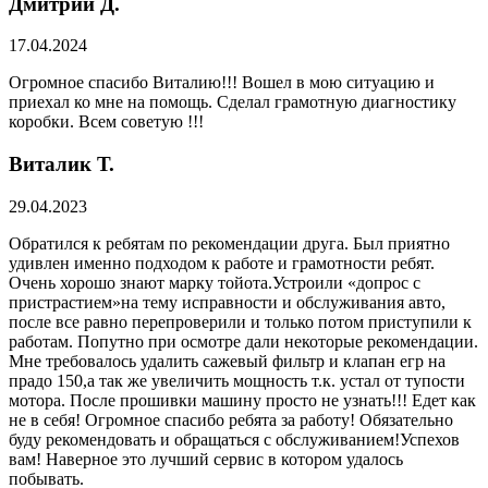
Дмитрий Д.
17.04.2024
Огромное спасибо Виталию!!! Вошел в мою ситуацию и
приехал ко мне на помощь. Сделал грамотную диагностику
коробки. Всем советую !!!
Виталик Т.
29.04.2023
Обратился к ребятам по рекомендации друга. Был приятно
удивлен именно подходом к работе и грамотности ребят.
Очень хорошо знают марку тойота.Устроили «допрос с
пристрастием»на тему исправности и обслуживания авто,
после все равно перепроверили и только потом приступили к
работам. Попутно при осмотре дали некоторые рекомендации.
Мне требовалось удалить сажевый фильтр и клапан егр на
прадо 150,а так же увеличить мощность т.к. устал от тупости
мотора. После прошивки машину просто не узнать!!! Едет как
не в себя! Огромное спасибо ребята за работу! Обязательно
буду рекомендовать и обращаться с обслуживанием!Успехов
вам! Наверное это лучший сервис в котором удалось
побывать.