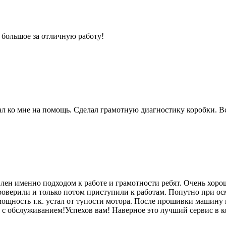
 большое за отличную работу!
 ко мне на помощь. Сделал грамотную диагностику коробки. Вс
лен именно подходом к работе и грамотности ребят. Очень хоро
роверили и только потом приступили к работам. Попутно при ос
мощность т.к. устал от тупости мотора. После прошивки машину п
я с обслуживанием!Успехов вам! Наверное это лучший сервис в к