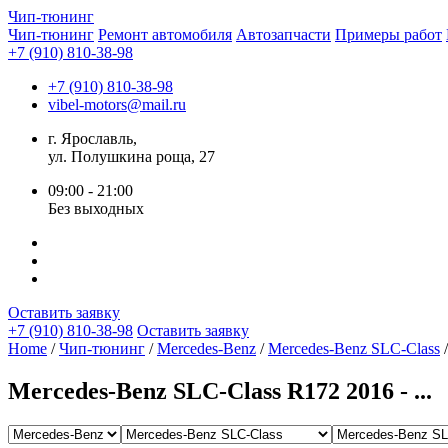
Чип-
тюнинг
Чип-тюнинг
Ремонт автомобиля
Автозапчасти
Примеры работ
+7 (910) 810-38-98
+7 (910) 810-38-98
vibel-motors@mail.ru
г. Ярославль,
ул. Полушкина роща, 27
09:00 - 21:00
Без выходных
Оставить заявку
+7 (910) 810-38-98
Оставить заявку
Home
/
Чип-тюнинг
/
Mercedes-Benz
/
Mercedes-Benz SLC-Class
/
Mercedes-Benz SLC-Class R172 2016 - ...