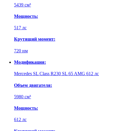
5439 см³
Мощность:
517 лс
Крутящий момент:
720 нм
Модификация:
Mercedes SL Class R230 SL 65 AMG 612 лс
Объем двигателя:
5980 см³
Мощность:
612 лс