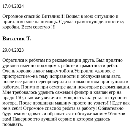
17.04.2024
Огромное спасибо Виталию!!! Вошел в мою ситуацию и
приехал ко мне на помощь. Сделал грамотную диагностику
коробки. Всем советую !!!
Виталик Т.
29.04.2023
Обратился к ребятам по рекомендации друга. Был приятно
удивлен именно подходом к работе и грамотности ребят.
Очень хорошо знают марку тойота.Устроили «допрос с
пристрастием»на тему исправности и обслуживания авто,
после все равно перепроверили и только потом приступили к
работам. Попутно при осмотре дали некоторые рекомендации.
Мне требовалось удалить сажевый фильтр и клапан егр на
прадо 150,а так же увеличить мощность т.к. устал от тупости
мотора. После прошивки машину просто не узнать!!! Едет как
не в себя! Огромное спасибо ребята за работу! Обязательно
буду рекомендовать и обращаться с обслуживанием!Успехов
вам! Наверное это лучший сервис в котором удалось
побывать.