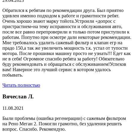
29.04.2023
Обратился к ребятам по рекомендации друга. Был приятно
удивлен именно подходом к работе и грамотности ребят.
Очень хорошо знают марку тойота.Устроили «допрос с
пристрастием»на тему исправности и обслуживания авто,
после все равно перепроверили и только потом приступили к
работам. Попутно при осмотре дали некоторые рекомендации.
Мне требовалось удалить сажевый фильтр и клапан егр на
прадо 150,а так же увеличить мощность т.к. устал от тупости
мотора. После прошивки машину просто не узнать!!! Едет как
не в себя! Огромное спасибо ребята за работу! Обязательно
буду рекомендовать и обращаться с обслуживанием!Успехов
вам! Наверное это лучший сервис в котором удалось
побывать.
Читать полностью
Вячеслав Л.
11.08.2021
Были проблемы (ошибка регенерации) с сажевым фильтром
на Рено Меган 2. Помогли грамотно, без удаления решить
вопрос. Спасибо. Рекомендую.