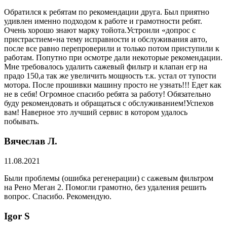
Обратился к ребятам по рекомендации друга. Был приятно
удивлен именно подходом к работе и грамотности ребят.
Очень хорошо знают марку тойота.Устроили «допрос с
пристрастием»на тему исправности и обслуживания авто,
после все равно перепроверили и только потом приступили к
работам. Попутно при осмотре дали некоторые рекомендации.
Мне требовалось удалить сажевый фильтр и клапан егр на
прадо 150,а так же увеличить мощность т.к. устал от тупости
мотора. После прошивки машину просто не узнать!!! Едет как
не в себя! Огромное спасибо ребята за работу! Обязательно
буду рекомендовать и обращаться с обслуживанием!Успехов
вам! Наверное это лучший сервис в котором удалось
побывать.
Вячеслав Л.
11.08.2021
Были проблемы (ошибка регенерации) с сажевым фильтром
на Рено Меган 2. Помогли грамотно, без удаления решить
вопрос. Спасибо. Рекомендую.
​Igor S