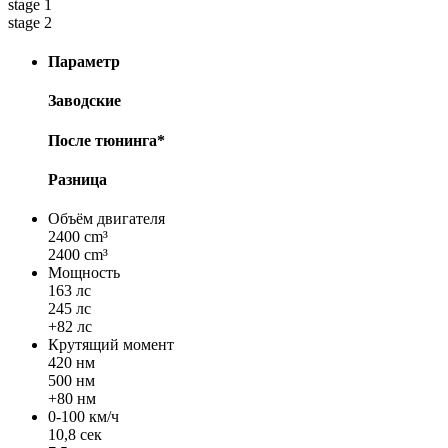
stage 1
stage 2
Параметр
Заводские
После тюнинга*
Разница
Объём двигателя
2400 cm³
2400 cm³
Мощность
163 лс
245 лс
+82 лс
Крутящий момент
420 нм
500 нм
+80 нм
0-100 км/ч
10,8 сек