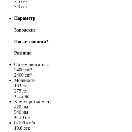
7,5 сек
3,3 сек
Параметр
Заводские
После тюнинга*
Разница
Объём двигателя
2400 cm³
2400 cm³
Мощность
163 лс
275 лс
+112 лс
Крутящий момент
420 нм
540 нм
+120 нм
0-100 км/ч
10,8 сек