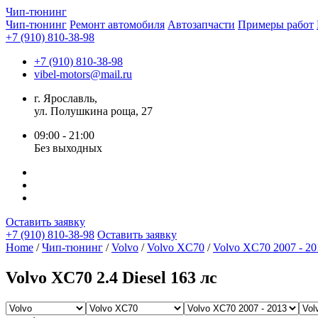
Чип-
тюнинг
Чип-тюнинг
Ремонт автомобиля
Автозапчасти
Примеры работ
+7 (910) 810-38-98
+7 (910) 810-38-98
vibel-motors@mail.ru
г. Ярославль,
ул. Полушкина роща, 27
09:00 - 21:00
Без выходных
Оставить заявку
+7 (910) 810-38-98
Оставить заявку
Home
/
Чип-тюнинг
/
Volvo
/
Volvo XC70
/
Volvo XC70 2007 - 20
Volvo XC70 2.4 Diesel 163 лс