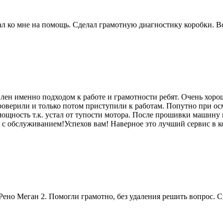
 ко мне на помощь. Сделал грамотную диагностику коробки. Вс
лен именно подходом к работе и грамотности ребят. Очень хоро
роверили и только потом приступили к работам. Попутно при ос
мощность т.к. устал от тупости мотора. После прошивки машину п
я с обслуживанием!Успехов вам! Наверное это лучший сервис в к
ено Меган 2. Помогли грамотно, без удаления решить вопрос. 