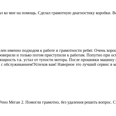
 ко мне на помощь. Сделал грамотную диагностику коробки. Вс
лен именно подходом к работе и грамотности ребят. Очень хоро
роверили и только потом приступили к работам. Попутно при ос
мощность т.к. устал от тупости мотора. После прошивки машину п
я с обслуживанием!Успехов вам! Наверное это лучший сервис в к
ено Меган 2. Помогли грамотно, без удаления решить вопрос. 