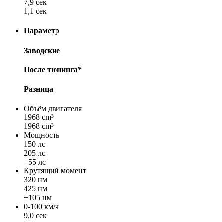
7,9 сек
1,1 сек
Параметр
Заводские
После тюнинга*
Разница
Объём двигателя
1968 cm³
1968 cm³
Мощность
150 лс
205 лс
+55 лс
Крутящий момент
320 нм
425 нм
+105 нм
0-100 км/ч
9,0 сек