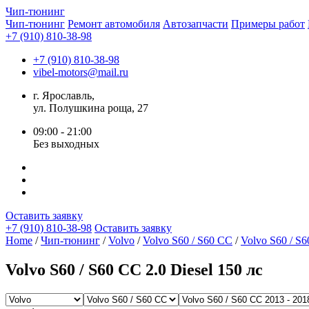
Чип-
тюнинг
Чип-тюнинг
Ремонт автомобиля
Автозапчасти
Примеры работ
+7 (910) 810-38-98
+7 (910) 810-38-98
vibel-motors@mail.ru
г. Ярославль,
ул. Полушкина роща, 27
09:00 - 21:00
Без выходных
Оставить заявку
+7 (910) 810-38-98
Оставить заявку
Home
/
Чип-тюнинг
/
Volvo
/
Volvo S60 / S60 CC
/
Volvo S60 / S6
Volvo S60 / S60 CC 2.0 Diesel 150 лс