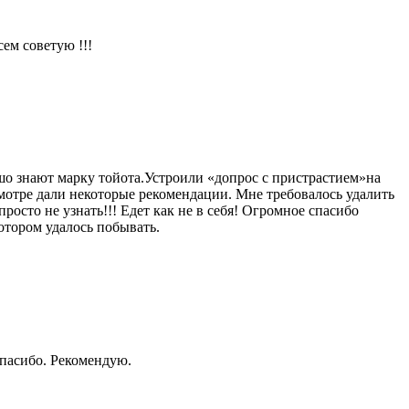
ем советую !!!
шо знают марку тойота.Устроили «допрос с пристрастием»на
мотре дали некоторые рекомендации. Мне требовалось удалить
росто не узнать!!! Едет как не в себя! Огромное спасибо
отором удалось побывать.
Спасибо. Рекомендую.