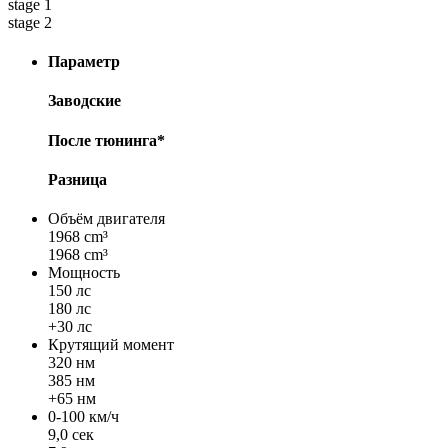
stage 1
stage 2
Параметр
Заводские
После тюнинга*
Разница
Объём двигателя
1968 cm³
1968 cm³
Мощность
150 лс
180 лс
+30 лс
Крутящий момент
320 нм
385 нм
+65 нм
0-100 км/ч
9,0 сек