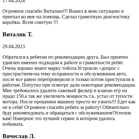
17.04.2024
Огромное спасибо Виталию!!! Вошел в мою ситуацию и
приехал ко мне на помощь. Сделал грамотную диагностику
коробки. Всем советую !!!
Виталик Т.
29.04.2023
Обратился к ребятам по рекомендации друга. Был приятно
удивлен именно подходом к работе и грамотности ребят.
Очень хорошо знают марку тойота.Устроили «допрос с
пристрастием»на тему исправности и обслуживания авто,
после все равно перепроверили и только потом приступили к
работам. Попутно при осмотре дали некоторые рекомендации.
Мне требовалось удалить сажевый фильтр и клапан егр на
прадо 150,а так же увеличить мощность т.к. устал от тупости
мотора. После прошивки машину просто не узнать!!! Едет как
не в себя! Огромное спасибо ребята за работу! Обязательно
буду рекомендовать и обращаться с обслуживанием!Успехов
вам! Наверное это лучший сервис в котором удалось
побывать.
Вячеслав Л.