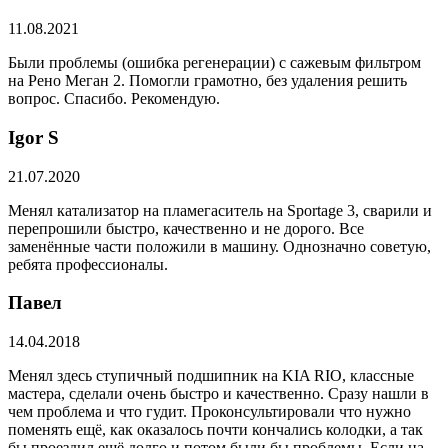
11.08.2021
Были проблемы (ошибка регенерации) с сажевым фильтром
на Рено Меган 2. Помогли грамотно, без удаления решить
вопрос. Спасибо. Рекомендую.
​Igor S
21.07.2020
Менял катализатор на пламегаситель на Sportage 3, сварили и
перепрошили быстро, качественно и не дорого. Все
заменённые части положили в машину. Однозначно советую,
ребята профессионалы.
Павел
14.04.2018
Менял здесь ступичный подшипник на KIA RIO, классные
мастера, сделали очень быстро и качественно. Сразу нашли в
чем проблема и что гудит. Проконсультировали что нужно
поменять ещё, как оказалось почти кончались колодки, а так
бы проездил ещё долго и потом были бы проблемы. Если на