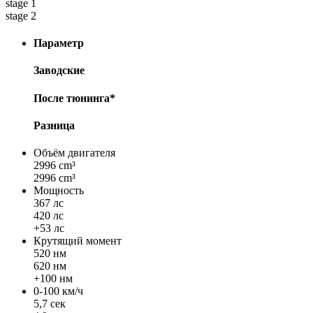
stage 1
stage 2
Параметр
Заводские
После тюнинга*
Разница
Объём двигателя
2996 cm³
2996 cm³
Мощность
367 лс
420 лс
+53 лс
Крутящий момент
520 нм
620 нм
+100 нм
0-100 км/ч
5,7 сек