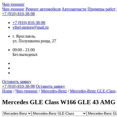
Чип-
тюнинг
Чип-тюнинг
Ремонт автомобиля
Автозапчасти
Примеры работ
+7 (910) 810-38-98
+7 (910) 810-38-98
vibel-motors@mail.ru
г. Ярославль,
ул. Полушкина роща, 27
09:00 - 21:00
Без выходных
Оставить заявку
+7 (910) 810-38-98
Оставить заявку
Home
/
Чип-тюнинг
/
Mercedes-Benz
/
Mercedes-Benz GLE-Class
Mercedes GLE Class W166 GLE 43 AMG 