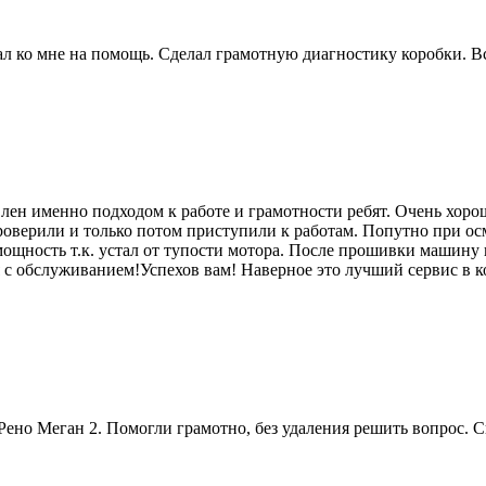
 ко мне на помощь. Сделал грамотную диагностику коробки. Вс
лен именно подходом к работе и грамотности ребят. Очень хоро
роверили и только потом приступили к работам. Попутно при ос
мощность т.к. устал от тупости мотора. После прошивки машину п
я с обслуживанием!Успехов вам! Наверное это лучший сервис в к
ено Меган 2. Помогли грамотно, без удаления решить вопрос. 