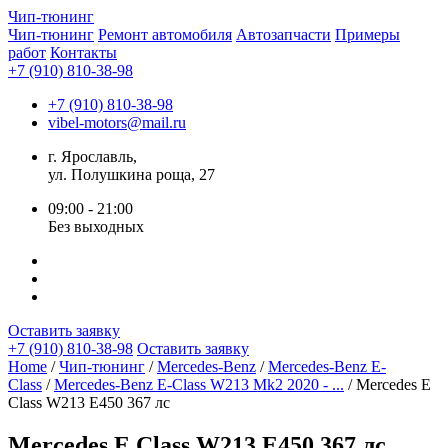
Чип-
тюнинг
Чип-тюнинг
Ремонт автомобиля
Автозапчасти
Примеры
работ
Контакты
+7 (910) 810-38-98
+7 (910) 810-38-98
vibel-motors@mail.ru
г. Ярославль,
ул. Полушкина роща, 27
09:00 - 21:00
Без выходных
Оставить заявку
+7 (910) 810-38-98
Оставить заявку
Home
/
Чип-тюнинг
/
Mercedes-Benz
/
Mercedes-Benz E-
Class
/
Mercedes-Benz E-Class W213 Mk2 2020 - ...
/ Mercedes E
Class W213 E450 367 лс
Mercedes E Class W213 E450 367 лс