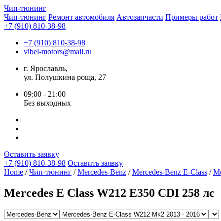
Чип-
тюнинг
Чип-тюнинг
Ремонт автомобиля
Автозапчасти
Примеры работ
+7 (910) 810-38-98
+7 (910) 810-38-98
vibel-motors@mail.ru
г. Ярославль,
ул. Полушкина роща, 27
09:00 - 21:00
Без выходных
Оставить заявку
+7 (910) 810-38-98
Оставить заявку
Home
/
Чип-тюнинг
/
Mercedes-Benz
/
Mercedes-Benz E-Class
/
Me
Mercedes E Class W212 E350 CDI 258 лс