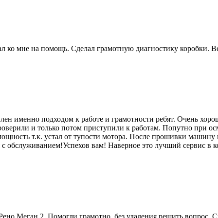
 ко мне на помощь. Сделал грамотную диагностику коробки. Вс
лен именно подходом к работе и грамотности ребят. Очень хоро
роверили и только потом приступили к работам. Попутно при ос
мощность т.к. устал от тупости мотора. После прошивки машину п
я с обслуживанием!Успехов вам! Наверное это лучший сервис в к
ено Меган 2. Помогли грамотно, без удаления решить вопрос. 