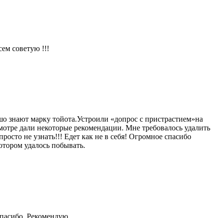
ем советую !!!
шо знают марку тойота.Устроили «допрос с пристрастием»на
мотре дали некоторые рекомендации. Мне требовалось удалить
росто не узнать!!! Едет как не в себя! Огромное спасибо
отором удалось побывать.
Спасибо. Рекомендую.