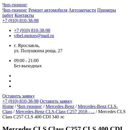
Чип-
тюнинг
Чип-тюнинг
Ремонт автомобиля
Автозапчасти
Примеры
работ
Контакты
+7 (910) 810-38-98
+7 (910) 810-38-98
vibel-motors@mail.ru
г. Ярославль,
ул. Полушкина роща, 27
09:00 - 21:00
Без выходных
Оставить заявку
+7 (910) 810-38-98
Оставить заявку
Home
/
Чип-тюнинг
/
Mercedes-Benz
/
Mercedes-Benz CLS-
Class
/
Mercedes-Benz CLS-Class C257 2018 - ...
/ Mercedes CLS
Class C257 CLS 400 CDI 340 лс
Mercedes CLS Class C257 CLS 400 CDI