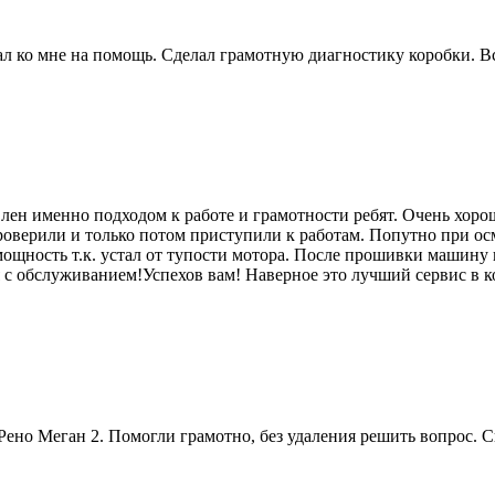
 ко мне на помощь. Сделал грамотную диагностику коробки. Вс
лен именно подходом к работе и грамотности ребят. Очень хоро
роверили и только потом приступили к работам. Попутно при ос
мощность т.к. устал от тупости мотора. После прошивки машину п
я с обслуживанием!Успехов вам! Наверное это лучший сервис в к
ено Меган 2. Помогли грамотно, без удаления решить вопрос. 