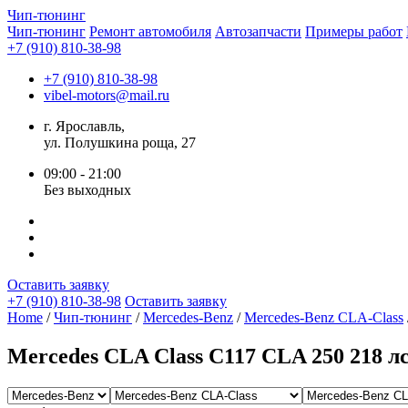
Чип-
тюнинг
Чип-тюнинг
Ремонт автомобиля
Автозапчасти
Примеры работ
+7 (910) 810-38-98
+7 (910) 810-38-98
vibel-motors@mail.ru
г. Ярославль,
ул. Полушкина роща, 27
09:00 - 21:00
Без выходных
Оставить заявку
+7 (910) 810-38-98
Оставить заявку
Home
/
Чип-тюнинг
/
Mercedes-Benz
/
Mercedes-Benz CLA-Class
Mercedes CLA Class C117 CLA 250 218 л