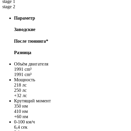
stage 1
stage 2
Параметр
Заводские
После тюнинга*
Разница
Объём двигателя
1991 cm³
1991 cm³
Мощность
218 лс
250 лс
+32 лс
Крутящий момент
350 нм
410 нм
+60 нм
0-100 км/ч
6,4 сек