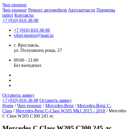
Чип-
тюнинг
Чип-тюнинг
Ремонт автомобиля
Автозапчасти
Примеры
работ
Контакты
+7 (910) 810-38-98
+7 (910) 810-38-98
vibel-motors@mail.ru
г. Ярославль,
ул. Полушкина роща, 27
09:00 - 21:00
Без выходных
Оставить заявку
+7 (910) 810-38-98
Оставить заявку
Home
/
Чип-тюнинг
/
Mercedes-Benz
/
Mercedes-Benz C-
Class
/
Mercedes-Benz C-Class W205 Mk1 2015 - 2018
/ Mercedes
C Class W205 C300 245 лс
Mercedes C Class W205 C300 245 лс