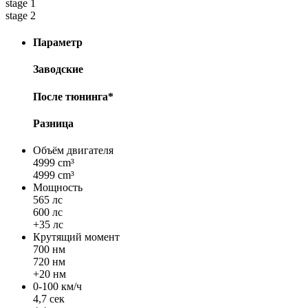
stage 1
stage 2
Параметр
Заводские
После тюнинга*
Разница
Объём двигателя
4999 cm³
4999 cm³
Мощность
565 лс
600 лс
+35 лс
Крутящий момент
700 нм
720 нм
+20 нм
0-100 км/ч
4,7 сек