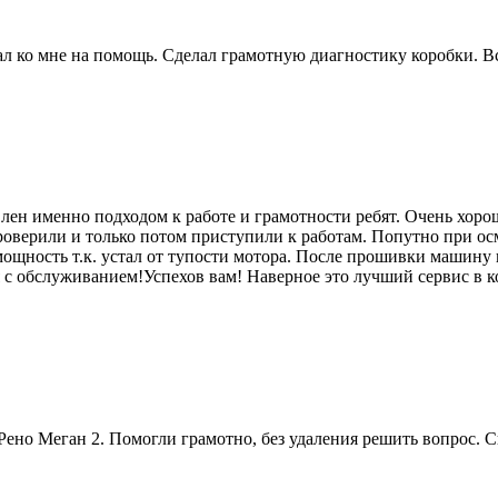
 ко мне на помощь. Сделал грамотную диагностику коробки. Вс
лен именно подходом к работе и грамотности ребят. Очень хоро
роверили и только потом приступили к работам. Попутно при ос
мощность т.к. устал от тупости мотора. После прошивки машину п
я с обслуживанием!Успехов вам! Наверное это лучший сервис в к
ено Меган 2. Помогли грамотно, без удаления решить вопрос. 