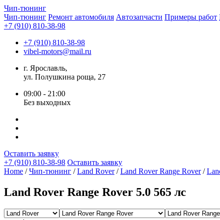
Чип-
тюнинг
Чип-тюнинг
Ремонт автомобиля
Автозапчасти
Примеры работ
+7 (910) 810-38-98
+7 (910) 810-38-98
vibel-motors@mail.ru
г. Ярославль,
ул. Полушкина роща, 27
09:00 - 21:00
Без выходных
Оставить заявку
+7 (910) 810-38-98
Оставить заявку
Home
/
Чип-тюнинг
/
Land Rover
/
Land Rover Range Rover
/
Lan
Land Rover Range Rover 5.0 565 лс