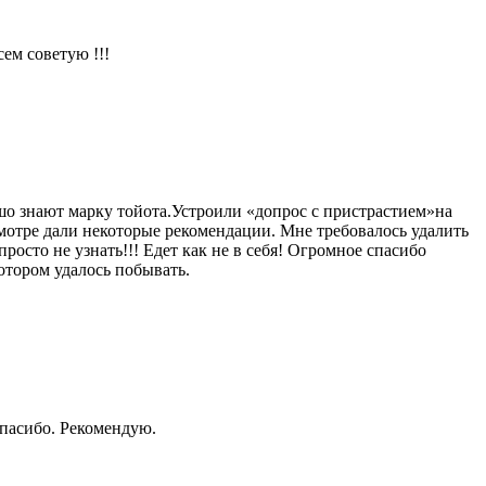
ем советую !!!
шо знают марку тойота.Устроили «допрос с пристрастием»на
мотре дали некоторые рекомендации. Мне требовалось удалить
росто не узнать!!! Едет как не в себя! Огромное спасибо
отором удалось побывать.
Спасибо. Рекомендую.