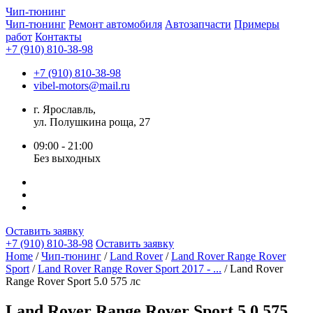
Чип-
тюнинг
Чип-тюнинг
Ремонт автомобиля
Автозапчасти
Примеры
работ
Контакты
+7 (910) 810-38-98
+7 (910) 810-38-98
vibel-motors@mail.ru
г. Ярославль,
ул. Полушкина роща, 27
09:00 - 21:00
Без выходных
Оставить заявку
+7 (910) 810-38-98
Оставить заявку
Home
/
Чип-тюнинг
/
Land Rover
/
Land Rover Range Rover
Sport
/
Land Rover Range Rover Sport 2017 - ...
/ Land Rover
Range Rover Sport 5.0 575 лс
Land Rover Range Rover Sport 5.0 575