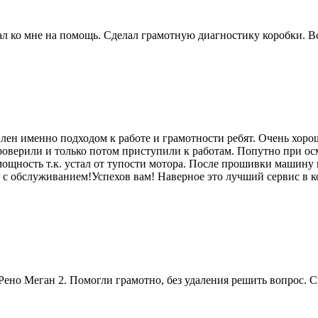
 ко мне на помощь. Сделал грамотную диагностику коробки. Вс
лен именно подходом к работе и грамотности ребят. Очень хоро
роверили и только потом приступили к работам. Попутно при ос
мощность т.к. устал от тупости мотора. После прошивки машину п
я с обслуживанием!Успехов вам! Наверное это лучший сервис в к
ено Меган 2. Помогли грамотно, без удаления решить вопрос. 