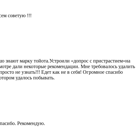
ем советую !!!
шо знают марку тойота.Устроили «допрос с пристрастием»на
мотре дали некоторые рекомендации. Мне требовалось удалить
росто не узнать!!! Едет как не в себя! Огромное спасибо
отором удалось побывать.
Спасибо. Рекомендую.