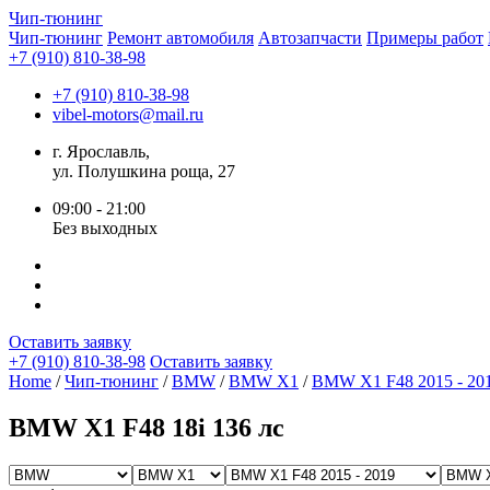
Чип-
тюнинг
Чип-тюнинг
Ремонт автомобиля
Автозапчасти
Примеры работ
+7 (910) 810-38-98
+7 (910) 810-38-98
vibel-motors@mail.ru
г. Ярославль,
ул. Полушкина роща, 27
09:00 - 21:00
Без выходных
Оставить заявку
+7 (910) 810-38-98
Оставить заявку
Home
/
Чип-тюнинг
/
BMW
/
BMW X1
/
BMW X1 F48 2015 - 20
BMW X1 F48 18i 136 лс