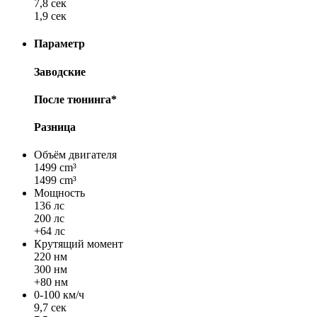
7,8 сек
1,9 сек
Параметр
Заводские
После тюнинга*
Разница
Объём двигателя
1499 cm³
1499 cm³
Мощность
136 лс
200 лс
+64 лс
Крутящий момент
220 нм
300 нм
+80 нм
0-100 км/ч
9,7 сек