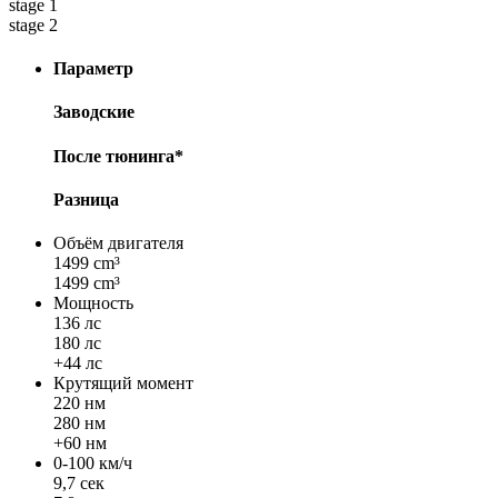
stage 1
stage 2
Параметр
Заводские
После тюнинга*
Разница
Объём двигателя
1499 cm³
1499 cm³
Мощность
136 лс
180 лс
+44 лс
Крутящий момент
220 нм
280 нм
+60 нм
0-100 км/ч
9,7 сек