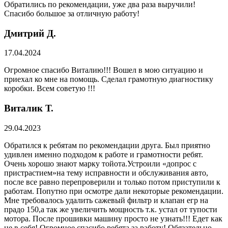
Обратились по рекомендации, уже два раза выручили!
Спасибо большое за отличную работу!
Дмитрий Д.
17.04.2024
Огромное спасибо Виталию!!! Вошел в мою ситуацию и
приехал ко мне на помощь. Сделал грамотную диагностику
коробки. Всем советую !!!
Виталик Т.
29.04.2023
Обратился к ребятам по рекомендации друга. Был приятно
удивлен именно подходом к работе и грамотности ребят.
Очень хорошо знают марку тойота.Устроили «допрос с
пристрастием»на тему исправности и обслуживания авто,
после все равно перепроверили и только потом приступили к
работам. Попутно при осмотре дали некоторые рекомендации.
Мне требовалось удалить сажевый фильтр и клапан егр на
прадо 150,а так же увеличить мощность т.к. устал от тупости
мотора. После прошивки машину просто не узнать!!! Едет как
не в себя! Огромное спасибо ребята за работу! Обязательно