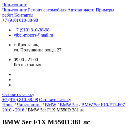
Чип-
тюнинг
Чип-тюнинг
Ремонт автомобиля
Автозапчасти
Примеры
работ
Контакты
+7 (910) 810-38-98
+7 (910) 810-38-98
vibel-motors@mail.ru
г. Ярославль,
ул. Полушкина роща, 27
09:00 - 21:00
Без выходных
Оставить заявку
+7 (910) 810-38-98
Оставить заявку
Home
/
Чип-тюнинг
/
BMW
/
BMW 5er
/
BMW 5er F10-F11-F07
2010 - 2016
/ BMW 5er F1X M550D 381 лс
BMW 5er F1X M550D 381 лс