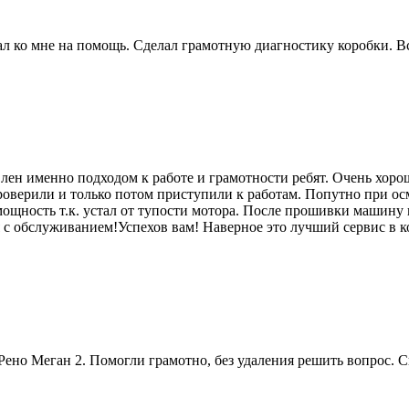
 ко мне на помощь. Сделал грамотную диагностику коробки. Вс
лен именно подходом к работе и грамотности ребят. Очень хоро
роверили и только потом приступили к работам. Попутно при ос
мощность т.к. устал от тупости мотора. После прошивки машину п
я с обслуживанием!Успехов вам! Наверное это лучший сервис в к
ено Меган 2. Помогли грамотно, без удаления решить вопрос. 