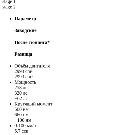
stage 1
stage 2
Параметр
Заводские
После тюнинга*
Разница
Объём двигателя
2993 cm³
2993 cm³
Мощность
258 лс
320 лс
+62 лс
Крутящий момент
560 нм
660 нм
+100 нм
0-100 км/ч
5,7 сек