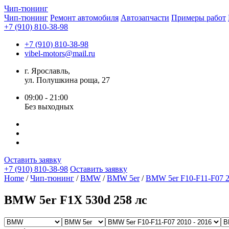
Чип-
тюнинг
Чип-тюнинг
Ремонт автомобиля
Автозапчасти
Примеры работ
+7 (910) 810-38-98
+7 (910) 810-38-98
vibel-motors@mail.ru
г. Ярославль,
ул. Полушкина роща, 27
09:00 - 21:00
Без выходных
Оставить заявку
+7 (910) 810-38-98
Оставить заявку
Home
/
Чип-тюнинг
/
BMW
/
BMW 5er
/
BMW 5er F10-F11-F07 2
BMW 5er F1X 530d 258 лс