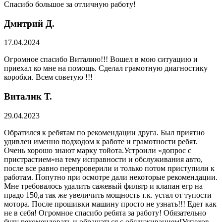
Спасибо большое за отличную работу!
Дмитрий Д.
17.04.2024
Огромное спасибо Виталию!!! Вошел в мою ситуацию и
приехал ко мне на помощь. Сделал грамотную диагностику
коробки. Всем советую !!!
Виталик Т.
29.04.2023
Обратился к ребятам по рекомендации друга. Был приятно
удивлен именно подходом к работе и грамотности ребят.
Очень хорошо знают марку тойота.Устроили «допрос с
пристрастием»на тему исправности и обслуживания авто,
после все равно перепроверили и только потом приступили к
работам. Попутно при осмотре дали некоторые рекомендации.
Мне требовалось удалить сажевый фильтр и клапан егр на
прадо 150,а так же увеличить мощность т.к. устал от тупости
мотора. После прошивки машину просто не узнать!!! Едет как
не в себя! Огромное спасибо ребята за работу! Обязательно
буду рекомендовать и обращаться с обслуживанием!Успехов