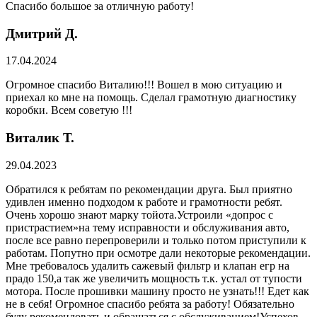
Спасибо большое за отличную работу!
Дмитрий Д.
17.04.2024
Огромное спасибо Виталию!!! Вошел в мою ситуацию и
приехал ко мне на помощь. Сделал грамотную диагностику
коробки. Всем советую !!!
Виталик Т.
29.04.2023
Обратился к ребятам по рекомендации друга. Был приятно
удивлен именно подходом к работе и грамотности ребят.
Очень хорошо знают марку тойота.Устроили «допрос с
пристрастием»на тему исправности и обслуживания авто,
после все равно перепроверили и только потом приступили к
работам. Попутно при осмотре дали некоторые рекомендации.
Мне требовалось удалить сажевый фильтр и клапан егр на
прадо 150,а так же увеличить мощность т.к. устал от тупости
мотора. После прошивки машину просто не узнать!!! Едет как
не в себя! Огромное спасибо ребята за работу! Обязательно
буду рекомендовать и обращаться с обслуживанием!Успехов