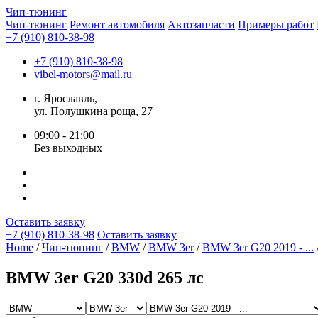
Чип-
тюнинг
Чип-тюнинг
Ремонт автомобиля
Автозапчасти
Примеры работ
+7 (910) 810-38-98
+7 (910) 810-38-98
vibel-motors@mail.ru
г. Ярославль,
ул. Полушкина роща, 27
09:00 - 21:00
Без выходных
Оставить заявку
+7 (910) 810-38-98
Оставить заявку
Home
/
Чип-тюнинг
/
BMW
/
BMW 3er
/
BMW 3er G20 2019 - ...
BMW 3er G20 330d 265 лс