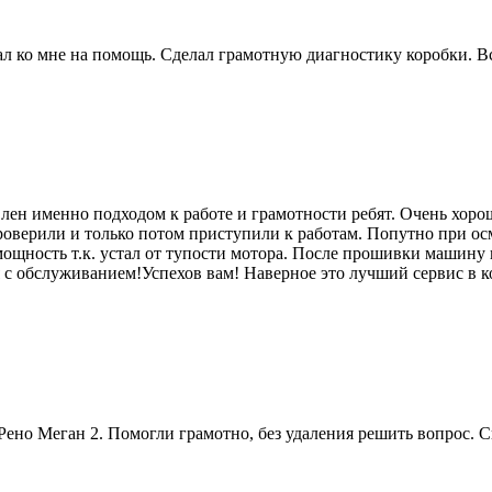
 ко мне на помощь. Сделал грамотную диагностику коробки. Вс
лен именно подходом к работе и грамотности ребят. Очень хоро
роверили и только потом приступили к работам. Попутно при ос
мощность т.к. устал от тупости мотора. После прошивки машину п
я с обслуживанием!Успехов вам! Наверное это лучший сервис в к
ено Меган 2. Помогли грамотно, без удаления решить вопрос. 