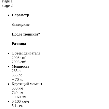
stage 1
stage 2
Параметр
Заводские
После тюнинга*
Разница
Объём двигателя
2993 cm³
2993 cm³
Мощность
265 лс
335 лс
+ 70 лс
Крутящий момент
580 нм
740 нм
+ 160 нм
0-100 км/ч
5.1 сек