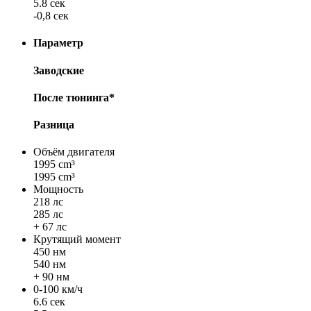
5.8 сек
-0,8 сек
Параметр
Заводские
После тюнинга*
Разница
Объём двигателя
1995 cm³
1995 cm³
Мощность
218 лс
285 лс
+ 67 лс
Крутящий момент
450 нм
540 нм
+ 90 нм
0-100 км/ч
6.6 сек