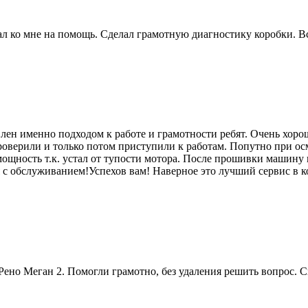
 ко мне на помощь. Сделал грамотную диагностику коробки. Вс
лен именно подходом к работе и грамотности ребят. Очень хоро
роверили и только потом приступили к работам. Попутно при ос
мощность т.к. устал от тупости мотора. После прошивки машину п
я с обслуживанием!Успехов вам! Наверное это лучший сервис в к
ено Меган 2. Помогли грамотно, без удаления решить вопрос. 