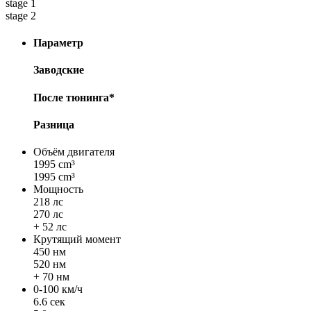
stage 1
stage 2
Параметр
Заводские
После тюнинга*
Разница
Объём двигателя
1995 cm³
1995 cm³
Мощность
218 лс
270 лс
+ 52 лс
Крутящий момент
450 нм
520 нм
+ 70 нм
0-100 км/ч
6.6 сек