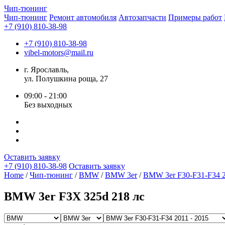
Чип-
тюнинг
Чип-тюнинг
Ремонт автомобиля
Автозапчасти
Примеры работ
+7 (910) 810-38-98
+7 (910) 810-38-98
vibel-motors@mail.ru
г. Ярославль,
ул. Полушкина роща, 27
09:00 - 21:00
Без выходных
Оставить заявку
+7 (910) 810-38-98
Оставить заявку
Home
/
Чип-тюнинг
/
BMW
/
BMW 3er
/
BMW 3er F30-F31-F34 2
BMW 3er F3X 325d 218 лс