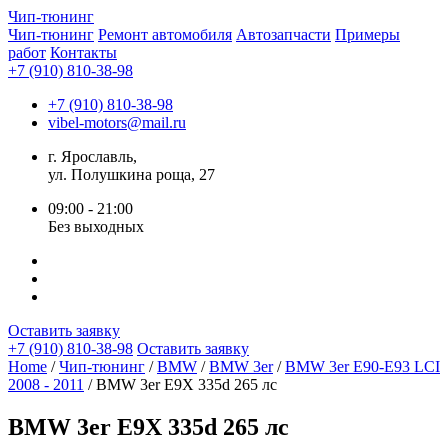
Чип-
тюнинг
Чип-тюнинг
Ремонт автомобиля
Автозапчасти
Примеры
работ
Контакты
+7 (910) 810-38-98
+7 (910) 810-38-98
vibel-motors@mail.ru
г. Ярославль,
ул. Полушкина роща, 27
09:00 - 21:00
Без выходных
Оставить заявку
+7 (910) 810-38-98
Оставить заявку
Home
/
Чип-тюнинг
/
BMW
/
BMW 3er
/
BMW 3er E90-E93 LCI
2008 - 2011
/ BMW 3er E9X 335d 265 лс
BMW 3er E9X 335d 265 лс