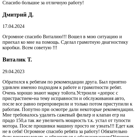
Спасибо большое за отличную работу!
Дмитрий Д.
17.04.2024
Огромное спасибо Виталию!!! Вошел в мою ситуацию и
приехал ко мне на помощь. Сделал грамотную диагностику
коробки. Всем советую !!!
Виталик Т.
29.04.2023
Обратился к ребятам по рекомендации друга. Был приятно
удивлен именно подходом к работе и грамотности ребят.
Очень хорошо знают марку тойота.Устроили «допрос с
пристрастием»на тему исправности и обслуживания авто,
после все равно перепроверили и только потом приступили к
работам. Попутно при осмотре дали некоторые рекомендации.
Мне требовалось удалить сажевый фильтр и клапан егр на
прадо 150,а так же увеличить мощность т.к. устал от тупости
мотора. После прошивки машину просто не узнать!!! Едет как
не в себя! Огромное спасибо ребята за работу! Обязательно
буду рекомендовать и обращаться с обслуживанием!Успехов