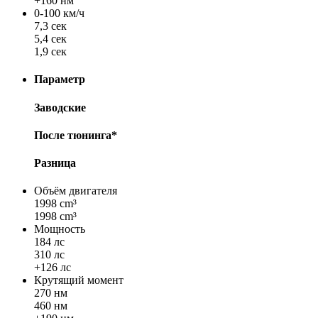
+160 нм
0-100 км/ч
7,3 сек
5,4 сек
1,9 сек
Параметр
Заводские
После тюнинга*
Разница
Объём двигателя
1998 cm³
1998 cm³
Мощность
184 лс
310 лс
+126 лс
Крутящий момент
270 нм
460 нм