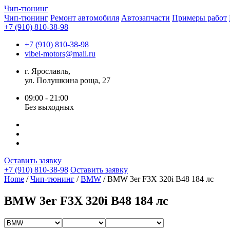
Чип-
тюнинг
Чип-тюнинг
Ремонт автомобиля
Автозапчасти
Примеры работ
+7 (910) 810-38-98
+7 (910) 810-38-98
vibel-motors@mail.ru
г. Ярославль,
ул. Полушкина роща, 27
09:00 - 21:00
Без выходных
Оставить заявку
+7 (910) 810-38-98
Оставить заявку
Home
/
Чип-тюнинг
/
BMW
/ BMW 3er F3X 320i B48 184 лс
BMW 3er F3X 320i B48 184 лс