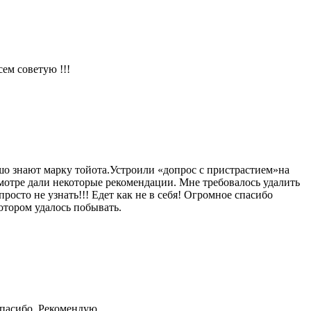
ем советую !!!
шо знают марку тойота.Устроили «допрос с пристрастием»на
мотре дали некоторые рекомендации. Мне требовалось удалить
росто не узнать!!! Едет как не в себя! Огромное спасибо
отором удалось побывать.
Спасибо. Рекомендую.