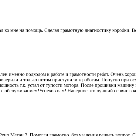
 ко мне на помощь. Сделал грамотную диагностику коробки. Вс
лен именно подходом к работе и грамотности ребят. Очень хоро
роверили и только потом приступили к работам. Попутно при ос
мощность т.к. устал от тупости мотора. После прошивки машину п
я с обслуживанием!Успехов вам! Наверное это лучший сервис в к
ено Меган 2. Помогли грамотно, без удаления решить вопрос. 