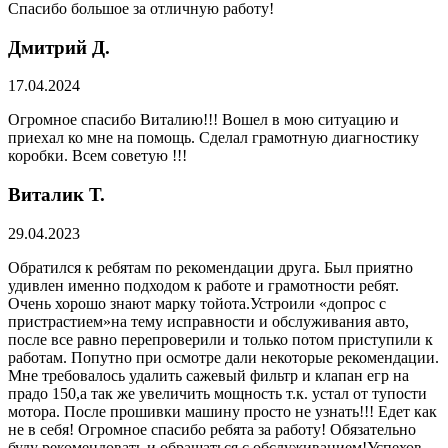
Спасибо большое за отличную работу!
Дмитрий Д.
17.04.2024
Огромное спасибо Виталию!!! Вошел в мою ситуацию и
приехал ко мне на помощь. Сделал грамотную диагностику
коробки. Всем советую !!!
Виталик Т.
29.04.2023
Обратился к ребятам по рекомендации друга. Был приятно
удивлен именно подходом к работе и грамотности ребят.
Очень хорошо знают марку тойота.Устроили «допрос с
пристрастием»на тему исправности и обслуживания авто,
после все равно перепроверили и только потом приступили к
работам. Попутно при осмотре дали некоторые рекомендации.
Мне требовалось удалить сажевый фильтр и клапан егр на
прадо 150,а так же увеличить мощность т.к. устал от тупости
мотора. После прошивки машину просто не узнать!!! Едет как
не в себя! Огромное спасибо ребята за работу! Обязательно
буду рекомендовать и обращаться с обслуживанием!Успехов