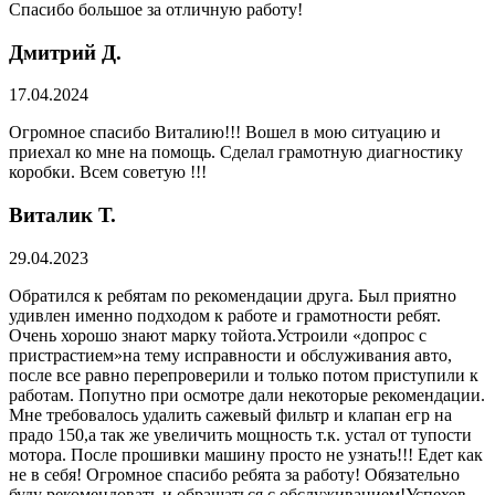
Спасибо большое за отличную работу!
Дмитрий Д.
17.04.2024
Огромное спасибо Виталию!!! Вошел в мою ситуацию и
приехал ко мне на помощь. Сделал грамотную диагностику
коробки. Всем советую !!!
Виталик Т.
29.04.2023
Обратился к ребятам по рекомендации друга. Был приятно
удивлен именно подходом к работе и грамотности ребят.
Очень хорошо знают марку тойота.Устроили «допрос с
пристрастием»на тему исправности и обслуживания авто,
после все равно перепроверили и только потом приступили к
работам. Попутно при осмотре дали некоторые рекомендации.
Мне требовалось удалить сажевый фильтр и клапан егр на
прадо 150,а так же увеличить мощность т.к. устал от тупости
мотора. После прошивки машину просто не узнать!!! Едет как
не в себя! Огромное спасибо ребята за работу! Обязательно
буду рекомендовать и обращаться с обслуживанием!Успехов