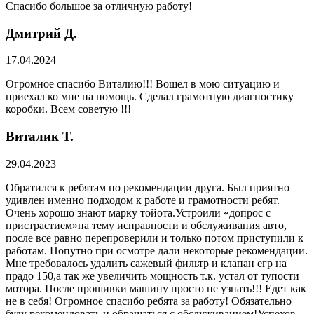
Спасибо большое за отличную работу!
Дмитрий Д.
17.04.2024
Огромное спасибо Виталию!!! Вошел в мою ситуацию и
приехал ко мне на помощь. Сделал грамотную диагностику
коробки. Всем советую !!!
Виталик Т.
29.04.2023
Обратился к ребятам по рекомендации друга. Был приятно
удивлен именно подходом к работе и грамотности ребят.
Очень хорошо знают марку тойота.Устроили «допрос с
пристрастием»на тему исправности и обслуживания авто,
после все равно перепроверили и только потом приступили к
работам. Попутно при осмотре дали некоторые рекомендации.
Мне требовалось удалить сажевый фильтр и клапан егр на
прадо 150,а так же увеличить мощность т.к. устал от тупости
мотора. После прошивки машину просто не узнать!!! Едет как
не в себя! Огромное спасибо ребята за работу! Обязательно
буду рекомендовать и обращаться с обслуживанием!Успехов