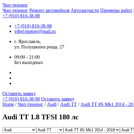
Чип-
тюнинг
Чип-тюнинг
Ремонт автомобиля
Автозапчасти
Примеры работ
+7 (910) 810-38-98
+7 (910) 810-38-98
vibel-motors@mail.ru
г. Ярославль,
ул. Полушкина роща, 27
09:00 - 21:00
Без выходных
Оставить заявку
+7 (910) 810-38-98
Оставить заявку
Home
/
Чип-тюнинг
/
Audi
/
Audi TT
/
Audi TT 8S Mk1 2014 - 20
Audi TT 1.8 TFSI 180 лс