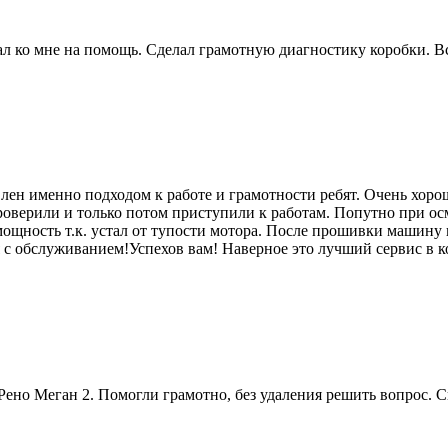
 ко мне на помощь. Сделал грамотную диагностику коробки. Вс
лен именно подходом к работе и грамотности ребят. Очень хоро
роверили и только потом приступили к работам. Попутно при ос
мощность т.к. устал от тупости мотора. После прошивки машину п
я с обслуживанием!Успехов вам! Наверное это лучший сервис в к
ено Меган 2. Помогли грамотно, без удаления решить вопрос. 