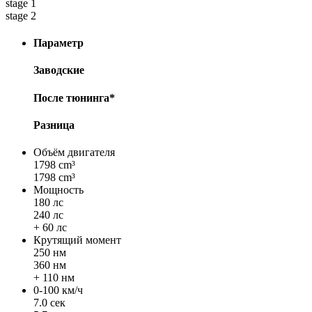
stage 1
stage 2
Параметр
Заводские
После тюнинга*
Разница
Объём двигателя
1798 cm³
1798 cm³
Мощность
180 лс
240 лс
+ 60 лс
Крутящий момент
250 нм
360 нм
+ 110 нм
0-100 км/ч
7.0 сек