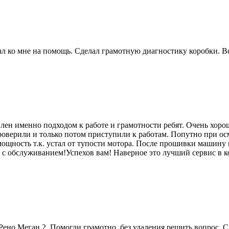
 ко мне на помощь. Сделал грамотную диагностику коробки. Вс
лен именно подходом к работе и грамотности ребят. Очень хоро
роверили и только потом приступили к работам. Попутно при ос
мощность т.к. устал от тупости мотора. После прошивки машину п
я с обслуживанием!Успехов вам! Наверное это лучший сервис в к
ено Меган 2. Помогли грамотно, без удаления решить вопрос. 