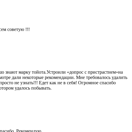
ем советую !!!
шо знают марку тойота.Устроили «допрос с пристрастием»на
мотре дали некоторые рекомендации. Мне требовалось удалить
росто не узнать!!! Едет как не в себя! Огромное спасибо
отором удалось побывать.
Спасибо. Рекомендую.