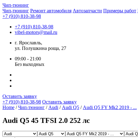
Чип-
тюнинг
Чип-тюнинг
Ремонт автомобиля
Автозапчасти
Примеры работ
+7 (910) 810-38-98
+7 (910) 810-38-98
vibel-motors@mail.ru
г. Ярославль,
ул. Полушкина роща, 27
09:00 - 21:00
Без выходных
Оставить заявку
+7 (910) 810-38-98
Оставить заявку
Home
/
Чип-тюнинг
/
Audi
/
Audi Q5
/
Audi Q5 FY Mk2 2019 - ...
Audi Q5 45 TFSI 2.0 252 лс