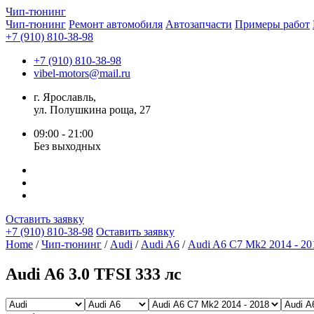
Чип-
тюнинг
Чип-тюнинг
Ремонт автомобиля
Автозапчасти
Примеры работ
+7 (910) 810-38-98
+7 (910) 810-38-98
vibel-motors@mail.ru
г. Ярославль,
ул. Полушкина роща, 27
09:00 - 21:00
Без выходных
Оставить заявку
+7 (910) 810-38-98
Оставить заявку
Home
/
Чип-тюнинг
/
Audi
/
Audi A6
/
Audi A6 C7 Mk2 2014 - 20
Audi A6 3.0 TFSI 333 лс