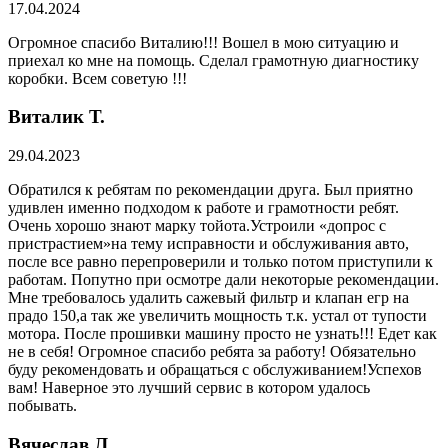
17.04.2024
Огромное спасибо Виталию!!! Вошел в мою ситуацию и
приехал ко мне на помощь. Сделал грамотную диагностику
коробки. Всем советую !!!
Виталик Т.
29.04.2023
Обратился к ребятам по рекомендации друга. Был приятно
удивлен именно подходом к работе и грамотности ребят.
Очень хорошо знают марку тойота.Устроили «допрос с
пристрастием»на тему исправности и обслуживания авто,
после все равно перепроверили и только потом приступили к
работам. Попутно при осмотре дали некоторые рекомендации.
Мне требовалось удалить сажевый фильтр и клапан егр на
прадо 150,а так же увеличить мощность т.к. устал от тупости
мотора. После прошивки машину просто не узнать!!! Едет как
не в себя! Огромное спасибо ребята за работу! Обязательно
буду рекомендовать и обращаться с обслуживанием!Успехов
вам! Наверное это лучший сервис в котором удалось
побывать.
Вячеслав Л.