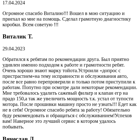
17.04.2024
Огромное спасибо Виталию!!! Вошел в мою ситуацию и
приехал ко мне на помощь. Сделал грамотную диагностику
коробки. Всем советую !!!
Виталик Т.
29.04.2023
Обратился к ребятам по рекомендации друга. Был приятно
удивлен именно подходом к работе и грамотности ребят.
Очень хорошо знают марку тойота.Устроили «допрос с
пристрастием»на тему исправности и обслуживания авто,
после все равно перепроверили и только потом приступили к
работам. Попутно при осмотре дали некоторые рекомендации.
Мне требовалось удалить сажевый фильтр и клапан егр на
прадо 150,а так же увеличить мощность т.к. устал от тупости
мотора. После прошивки машину просто не узнать!!! Едет как
не в себя! Огромное спасибо ребята за работу! Обязательно
буду рекомендовать и обращаться с обслуживанием!Успехов
вам! Наверное это лучший сервис в котором удалось
побывать.
Вячеслав Л.