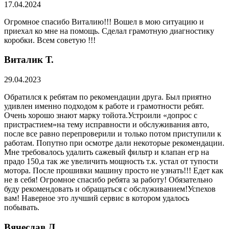
17.04.2024
Огромное спасибо Виталию!!! Вошел в мою ситуацию и
приехал ко мне на помощь. Сделал грамотную диагностику
коробки. Всем советую !!!
Виталик Т.
29.04.2023
Обратился к ребятам по рекомендации друга. Был приятно
удивлен именно подходом к работе и грамотности ребят.
Очень хорошо знают марку тойота.Устроили «допрос с
пристрастием»на тему исправности и обслуживания авто,
после все равно перепроверили и только потом приступили к
работам. Попутно при осмотре дали некоторые рекомендации.
Мне требовалось удалить сажевый фильтр и клапан егр на
прадо 150,а так же увеличить мощность т.к. устал от тупости
мотора. После прошивки машину просто не узнать!!! Едет как
не в себя! Огромное спасибо ребята за работу! Обязательно
буду рекомендовать и обращаться с обслуживанием!Успехов
вам! Наверное это лучший сервис в котором удалось
побывать.
Вячеслав Л.