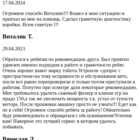
17.04.2024
Огромное спасибо Виталию!!! Вошел в мою ситуацию и
приехал ко мне на помощь. Сделал грамотную диагностику
коробки. Всем советую !!!
Виталик Т.
29.04.2023
Обратился к ребятам по рекомендации друга. Был приятно
удивлен именно подходом к работе и грамотности ребят.
Очень хорошо знают марку тойота.Устроили «допрос с
пристрастием»на тему исправности и обслуживания авто,
после все равно перепроверили и только потом приступили к
работам. Попутно при осмотре дали некоторые рекомендации.
Мне требовалось удалить сажевый фильтр и клапан егр на
прадо 150,а так же увеличить мощность т.к. устал от тупости
мотора. После прошивки машину просто не узнать!!! Едет как
не в себя! Огромное спасибо ребята за работу! Обязательно
буду рекомендовать и обращаться с обслуживанием!Успехов
вам! Наверное это лучший сервис в котором удалось
побывать.
Вячеслав Л.