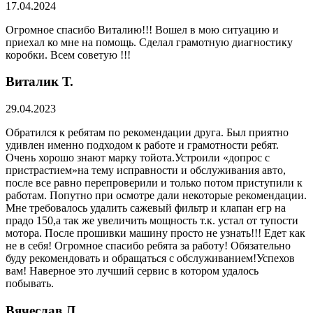
17.04.2024
Огромное спасибо Виталию!!! Вошел в мою ситуацию и
приехал ко мне на помощь. Сделал грамотную диагностику
коробки. Всем советую !!!
Виталик Т.
29.04.2023
Обратился к ребятам по рекомендации друга. Был приятно
удивлен именно подходом к работе и грамотности ребят.
Очень хорошо знают марку тойота.Устроили «допрос с
пристрастием»на тему исправности и обслуживания авто,
после все равно перепроверили и только потом приступили к
работам. Попутно при осмотре дали некоторые рекомендации.
Мне требовалось удалить сажевый фильтр и клапан егр на
прадо 150,а так же увеличить мощность т.к. устал от тупости
мотора. После прошивки машину просто не узнать!!! Едет как
не в себя! Огромное спасибо ребята за работу! Обязательно
буду рекомендовать и обращаться с обслуживанием!Успехов
вам! Наверное это лучший сервис в котором удалось
побывать.
Вячеслав Л.